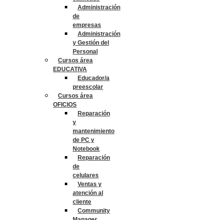
Administración
de
empresas
Administración
y Gestión del
Personal
Cursos área
EDUCATIVA
Educador/a
preescolar
Cursos área
OFICIOS
Reparación
y
mantenimiento
de PC y
Notebook
Reparación
de
celulares
Ventas y
atención al
cliente
Community
Manager