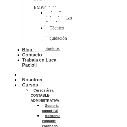
PARA
EMPRESAS
Auxiliar
Administrativo
Contable
Técnico
en
Liquidación
de
Sueldos
Blog
Contacto
Trabaja en Luca
Pacioli
Inicio
Nosotros
Cursos
Cursos área
CONTABLE-
ADMINISTRATIVA
Gestoría
comercial
Asistente
contable
calificado